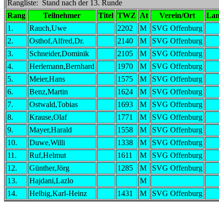
Rangliste: Stand nach der 13. Runde
Rang
Teilnehmer
Titel
TWZ
At
Verein/Ort
La
1.
Rauch,Uwe
2202
M
SVG Offenburg
2.
Osthof,Alfred,Dr.
2140
M
SVG Offenburg
3.
Schneider,Dominik
2105
M
SVG Offenburg
4.
Herlemann,Bernhard
1970
M
SVG Offenburg
5.
Meier,Hans
1575
M
SVG Offenburg
6.
Benz,Martin
1624
M
SVG Offenburg
7.
Ostwald,Tobias
1693
M
SVG Offenburg
8.
Krause,Olaf
1771
M
SVG Offenburg
9.
Mayer,Harald
1558
M
SVG Offenburg
10.
Duwe,Willi
1338
M
SVG Offenburg
11.
Ruf,Helmut
1611
M
SVG Offenburg
12.
Günther,Jörg
1285
M
SVG Offenburg
13.
Hajdani,Lazlo
M
14.
Helbig,Karl-Heinz
1431
M
SVG Offenburg