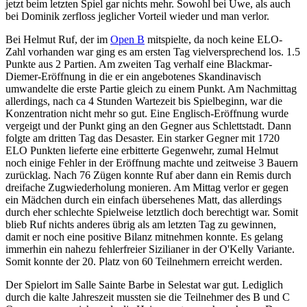
jetzt beim letzten Spiel gar nichts mehr. Sowohl bei Uwe, als auch
bei Dominik zerfloss jeglicher Vorteil wieder und man verlor.
Bei Helmut Ruf, der im
Open B
mitspielte, da noch keine ELO-
Zahl vorhanden war ging es am ersten Tag vielversprechend los. 1.5
Punkte aus 2 Partien. Am zweiten Tag verhalf eine Blackmar-
Diemer-Eröffnung in die er ein angebotenes Skandinavisch
umwandelte die erste Partie gleich zu einem Punkt. Am Nachmittag
allerdings, nach ca 4 Stunden Wartezeit bis Spielbeginn, war die
Konzentration nicht mehr so gut. Eine Englisch-Eröffnung wurde
vergeigt und der Punkt ging an den Gegner aus Schlettstadt. Dann
folgte am dritten Tag das Desaster. Ein starker Gegner mit 1720
ELO Punkten lieferte eine erbitterte Gegenwehr, zumal Helmut
noch einige Fehler in der Eröffnung machte und zeitweise 3 Bauern
zurücklag. Nach 76 Zügen konnte Ruf aber dann ein Remis durch
dreifache Zugwiederholung monieren. Am Mittag verlor er gegen
ein Mädchen durch ein einfach übersehenes Matt, das allerdings
durch eher schlechte Spielweise letztlich doch berechtigt war. Somit
blieb Ruf nichts anderes übrig als am letzten Tag zu gewinnen,
damit er noch eine positive Bilanz mitnehmen konnte. Es gelang
immerhin ein nahezu fehlerfreier Sizilianer in der O'Kelly Variante.
Somit konnte der 20. Platz von 60 Teilnehmern erreicht werden.
Der Spielort im Salle Sainte Barbe in Selestat war gut. Lediglich
durch die kalte Jahreszeit mussten sie die Teilnehmer des B und C