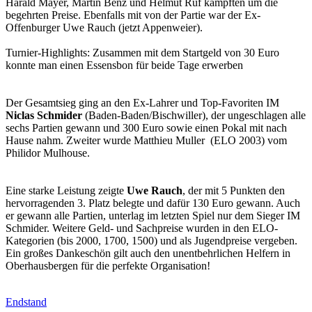
Harald Mayer, Martin Benz und Helmut Ruf kämpften um die
begehrten Preise. Ebenfalls mit von der Partie war der Ex-
Offenburger Uwe Rauch (jetzt Appenweier).
Turnier-Highlights: Zusammen mit dem Startgeld von 30 Euro
konnte man einen Essensbon für beide Tage erwerben
Der Gesamtsieg ging an den Ex-Lahrer und Top-Favoriten IM
Niclas Schmider
(Baden-Baden/Bischwiller), der ungeschlagen alle
sechs Partien gewann und 300 Euro sowie einen Pokal mit nach
Hause nahm. Zweiter wurde Matthieu Muller (ELO 2003) vom
Philidor Mulhouse.
Eine starke Leistung zeigte
Uwe Rauch
, der mit 5 Punkten den
hervorragenden 3. Platz belegte und dafür 130 Euro gewann. Auch
er gewann alle Partien, unterlag im letzten Spiel nur dem Sieger IM
Schmider. Weitere Geld- und Sachpreise wurden in den ELO-
Kategorien (bis 2000, 1700, 1500) und als Jugendpreise vergeben.
Ein großes Dankeschön gilt auch den unentbehrlichen Helfern in
Oberhausbergen für die perfekte Organisation!
Endstand